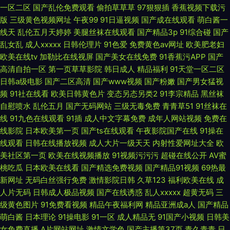
一区二区
国产乱伦免费观看
偷拍草草草
97狠狠插
香蕉视频下载污
版
三级黄色视频网址
午夜99
91日逼视频
国产成在线观看
萌白酱一
线天
乱伦五月天婷婷
美腿丝袜在线观看
国产精品3p
91综合碰
国产
乱女乱
成人xxxxx
日韩伦理片
91色爱
免费黄色av网址
欧美肥老妇
欧美在线tv
加勒比在线视屏
国产美女在线免费
91香蕉污APP
国产
高清自拍一区
第一页草草影院
韩日成人
精品福利
91天堂一区二区
日韩a级电影
国产二区高清
国产www视频
国产粉嫩
国产男女猛视
频
91社在线看
欧美日韩黄色片
变态另态另类2
91李宗精品
黑丝袜
自慰喷水
乱伦五月
国产无码网站
三级无毒免费
青青草51
91丝袜在
线
91九色在线观看
91插
成人中文字幕免费
成年人网站视频
免费在
线影院
日本欧美第一页
国产ts在线观看
午夜影院国产在线
91操在
线观看
日韩在线播放视频
成人大片一级天天
内射性爱网址大全
欧
美社区第一页
欧美在线视频播放
91视频污污污
超碰在线公开
AV蜜
桃吃瓜
日本欧美在线看
国产精选免费视频
国产精品91视频
69热最
新网址
无码白丝强行免费
激情影院日韩
久草123
福利欧美在线
成
人片无码
日韩成人极品视频
国产在线诱惑
乱人xxxxx
超黄无码
三
级黄色图片
91免费看视频
精品午夜福利网
精品亚洲成a人
国产精品
萌白酱
日本理论
91操电影
91一区
成人精品无
91国产小视频
日韩美
女免费直播
A片网站网址
激情文学色
国产主播第37页
青久青青
日