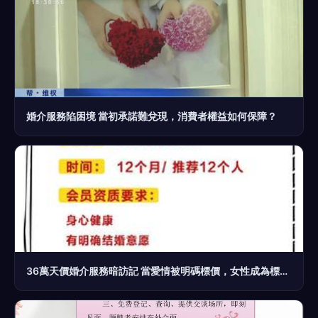
婚介服務陷困境 當初承諾難兌現，消費者權益如何保障？
36萬天價婚介服務暗訪記 當愛情被明碼標價，女性成為標簽化商品