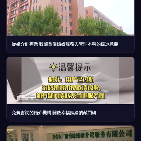
從婚介到專業 我國首個婚姻服務與管理本科的破冰意義
免費咨詢的婚介機構 開啟幸福姻緣的敲門磚