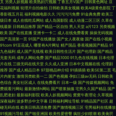
叉
另类人妖视频
欧美熟妇穴视频
丁香五月V国产
日韩黄色网址
豆
花福利视频
轮理片自拍偷拍
日韩欧美美女视频
欧美A级黄色影院
丁
香影视五月花
福利视频电影久久
污污污污免费
91金典免费
欧美三
级日本
成人在线吃瓜网站
成人岛国影院
成人动漫二区三区
久草在
线最新
日韩精品推荐
国产精品一区自拍
男人天堂
a片123
另类视频
欧美
国产在线直播
亚洲卡一卡二
成人在线免费看黄
操操无码视频
国产高清第一页
91国产在线播放
国产女人夜夜做
国产在线小视频
91com
91豆花成人
哪里有A片网址
精产国品
香蕉视频国产精品
91
九色福利
成人国产无线视
欧美日韩性生活片
国产伦理剧
国产精品
无套无码
成年人网站免费
国产精品1000
91九色在线视频
日本伦理
片在线
三级无码在线天堂
久久成人亚洲
日本中文视频在线
伦理剧
推荐
国产成人精品日本
97甜桃品种介绍
91插插插
欧美SE第二页
毛
片内射女
激情另类欧美一二
国产色视频
孕妇三级av无码
日韩欧美
色综合
美女社区成人
在线免费看片
日本一级
国产传媒视频网站
免
费观看污网站
最新激情h网站
国产喷浆抽搐
宅男久久国产精品
国产
乱肥老妇
最新福利影院
欧美人妖视频网站
窝窝午夜理论
久草视频
深夜福利
波多野步中文字幕
日韩福利网址导航
91精品国产社区
超
碰无码在线
欧美日韩高清免费
国产激情视频三区
宅男福利在线播放
91视频污导航
国产啪亚洲国
欧美性爱密臀
疯狂少妇喷潮
欧美肏屄