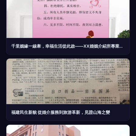
千里姻緣一線牽，幸福生活從此啟——XX婚姻介紹所專業婚戀服務
福建民生新貌 從婚介服務到旅游革新，見證山海之變