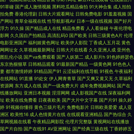
久 免费网址91 日韩三极片 亚洲天堂免费 91网址在线视频 国产韩日第一页
91草碰
国产成人激情视频
黑料吃瓜精品偷拍
91大神合集
成人拍拍
拍免费
香港伦理剧
日韩大片观看网址
日韩免费电影
91羞羞视频
国
美女在线91 日韩深夜av福利 亚洲影院97 avtb麻豆花绯 国产精品第八页 麻
产网站
青草全福视在线
性导航影视AV
日本一级在线视频
国产好片
浮力
91久操
国产精品成人在线
精品免费看
人人看操碰
午夜伦理电
豆传媒视频网站 日韩三级专区 亚洲中文乱轮 www变态天堂 韩日一本道 欧
影网
久久国自产拍精品
高清乱码0
国产欧美
日韩三级黄色A片
伦理
电影亚洲国产
福利姬黄色网址
欧美伊人影院
丁香成人五月花
黄色
美人人色 天天日批 91处女视频 www传媒探花 国产另类老女人 另类图片综
网网址女
久草视频最新网址
日韩大片在线看
久久亚洲人成
亚州色
图乱伦小说
国产va免费观看
国产人妖第二
成人影片h
91色婷婷瑟色
合 日韩精品免费看 伊人avav 超碰97狠狠肏 精品久久88 日本屄视频 亚州成
东京热狠狠草
日韩精品观看
91最新国产精品
一级黄色网
91色色人
妻
都市激情婷婷
91精品国产91
云涩福利在线导航
91视色
午夜福利
人网站在线 福利社91 欧美偷拍色图 午夜诱惑剧场 成人a在线网观看 欧美性
在线网站
91直播
91处女
伊人网青青草
国产又爽又黄又无
久草福利
资源网
东方成人在线
国产一级免费大片
成年免费视频网站
国产在
爱快播 中文字幕日本私人 福利姬在线导航 青青草成人社区 伊人久久综合影
线播放网站
亚洲日本视频
淫淫网网
成人影视国产在线
深夜福利网
址
欧美在线免费看
日夜夜欧美
国产大片中文字幕
国产片91
操久婷
院 白丝自慰潮睡91 韩国操逼视频 欧美成人α 无码卡呢添一点 97R精品 国产
婷
91视频你懂得
黄色三级片毛片
免费电影片
日韩欧美爱爱
成人亚
洲区
欧美性16
成人色情黄片在线
在线观看亚洲精品
国产热综合
久
人妖另类 男人午夜影院 五月素人人妻 97爱黄色 豆花成人社区 久久九精品
草网视频在线看
午夜精品网影院
伦理片完整版
黄视网站在线播放
国产片自拍
国产在线91
AV亚洲网址
国产经典三级在线
丁香婷婷五