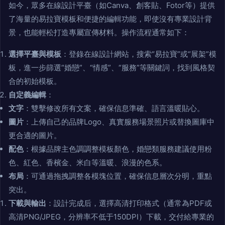
如今，眾多在線設計平臺（如Canva、創客貼、Fotor等）提供
了海量的易拉寶模板和便捷的編輯功能，即使沒有專業設計背
景，也能輕松打造專屬宣傳材料。操作流程通常如下：
選擇平臺與模板
：登錄在線設計網站，搜索“易拉寶”或“展架”模
板，進一步篩選“婚戀”、“情感”、“服務”等關鍵詞，找到風格契
合的初始模板。
自定義編輯
：
文字
：雙擊修改所有文案，確保信息準確、語言溫暖貼心。
圖片
：上傳自己的品牌Logo、真實服務場景照片或替換圖庫中
更合適的圖片。
配色
：根據品牌主色調調整模板顏色，婚戀類服務建議使用粉
色、紅色、香檳金、米白等溫暖、浪漫的色系。
布局
：可通過拖拽調整各模塊位置，確保信息層次分明，重點
突出。
下載與輸出
：設計完成后，選擇高清打印格式（通常為PDF或
高清PNG/JPEG，分辨率不低于150DPI）下載，交付給專業的