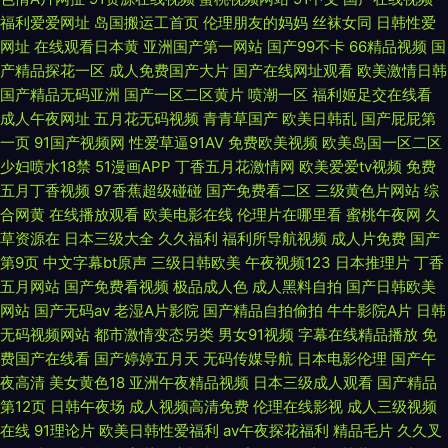
福利爱爱网址
岛国搬运工首页
伦理朋友的妈妈
丝袜女同
日韩性爱
网址
在线观看日本黄
亚洲国产第一网站
国产99不卡
66精品视频
国
产精品探花一区
成人免费国产大片
国产在线网址观看
欧美激情日韩
国产精品无码亚洲
国产一区二区黄片
喷潮一区
福利姬足交在线看
成人午夜网址
五月花无码视频
青青草国产
欧美日韩乱
国产屁屁第
一页
91国产视频网
性爱草逼91AV
免费欧美视频
欧美岛国一区二区
少妇喷水18禁
51漫画APP
丁香五月花激情网
欧美爱爱tv视频
免费
五月丁香视频
97香蕉超级碰碰
国产免费看二区
三级黄色片网站
综
合网黄
在线播放观看
欧美电影在线
伦理片在哪里看
蜜桃午夜网
久
草资源在
日本三级大全
久久福利
福利所导航视频
成人片免费
国产
第9页
中文字幕bt原声
三级日韩欧美
午夜视频123
日本推理片
丁香
五月网站
国产免费看视频
极品成人色
成人黑料自拍
国产日韩欧美
网站
国产无码av
老湿A片影院
国产精品自拍偷拍
牛牛影院A片
日韩
无码视频网站
都市激情变态另类
男女91视频
字幕在线精品播放
免
费国产在线看
国产婷婷五月天
无码传媒导航
日本电影伦理
国产午
夜高清
美女黄色18
亚洲午夜精品视频
日本三级成人观看
国产精品
第12页
日韩午夜场
成人视频高清免费
伦理在线影视
成人三级视频
在线
91理论片
欧美日韩性爱福利
av午夜探花福利
精品毛片
久久叉