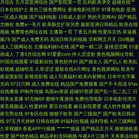
月综合
五月花亚洲综合
国产影院第一页
乱码欧美孕交
超碰在线艹
日本足交视频 伊人影院大香蕉 超碰AV夜夜操 九一自拍 日本男女网站 伊人青
日本在线护士
黄色三级免费网址
香港电影伦理片
91黄色电影
亚洲
一区成人视频
国产福利电影
日韩成人影片
男的天堂网AV
国产精品
青 豆花成人精品社区 欧美一级一级一级 亚洲精品在线一 97资源美女 国产精
尤物在
免费a一毛片
欧美肠交扩张另类
最新亚洲日韩精品
欧美在线
视频
免费黄色网址在线
主播第一页
丁香五月网
性爱东京热
草逼视
品玖玖玖 蜜臀96超碰 五月花导航 97人妻资源 国产区视频在线 欧美免费bb
频78
国产成人免费无码
高清日韩无码视频
宗和网五月天
日b视频
成人三级网站在
主播福利姬h在线
国产精一精二区
基情涩涩网
51漫
91次元网官网 东京热天堂网 麻豆福利导航 色悠久久 91草草草 超碰碰人人妻
画成人
丁香5月综合网
91爱爱com
伊人涩涩射
黄色视频网址导航
91国在线观看
91最新自拍
黄色软件91
国产操女人
国产乱人
欧美乱
美女视频不卡 在线免费看91 超碰免费在线 激情五月天影院 人妻骚午夜 一本
欲视频
超碰吃瓜
久草涩涩
最新在线A片网址
黄色视屏网站
欧美午
夜寂寞影院
新视觉影视
成人写真福利
欧美内射网址
日本中文字幕
道免费视频 www日 黄色理论视频 人人操97 91ncom视频 岛国美女的a片 另
无码
97日穴网
成人免费在线
精品国产免费观看
国产不卡高清
91av
在线播放
91制作传媒
岛国av资源
超碰91资源
国产乱一乱二乱三
日
类影音 丝袜美足 91在线观看视频 国产ts豆花 男女上床黄色 天天操操操 91丝
韩美女直播
91尤物69
蜜桃午夜激情
免费伦理电影
日本电影伦理片
黄瓜视频成人
性爱婷婷
爱豆在线看
麻豆影院爱爱
成人软件视频
午
袜插麻豆 浮力瑟瑟麻豆影院 成人久草 日本黄色影视步 97超碰网 九九大香蕉
夜宅男在线
91专区在线
狠狠干欧美
国产三级国产
国产欧美日韩在
线
97五月天婷婷
日韩在线网
91福利社视频
福利导航
A片三级网站
少妇安慰久久网站 91微拍福利视频 国产第一二页 欧美AⅤ视频 午夜91影院
久草视频8
香蕉APP污视频
艹艹艹插逼
国产精品五月天
狠狠操欧美
性爱
国产绝色精品
精品孕妇无码视频
午夜A片三级片
天美果冻传媒