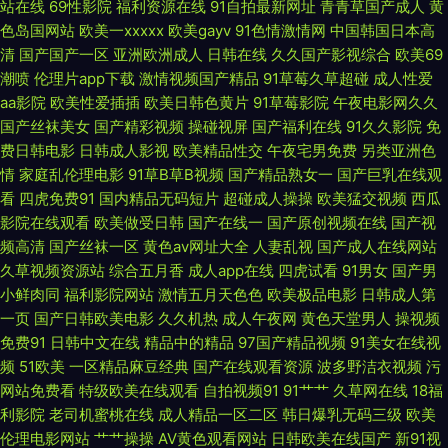
www毛片 国产精品自拍在线 九九热爱视 男人的天堂a爽 深夜福利视频网址
站在线
69性影院
福利资源在线
91自拍最新网址
青青草国产成人
黄
色岛国网站
欧美一xxxxx
欧美gayv
91色情激情网
中国韩国日本高
亚洲拍拍 91蜜臀人妻中文 波多野结衣四级片 国产性爱ab 免费黄色影院 少妇
清
国产国产一区
亚洲欧洲成人
日韩在线
久久国产影视综合
欧美69
潮喷
伦理片app下载
激情视频国产精品
91草莓久草超碰
成人性爱
三级 亚洲成人小说网 91超碰在线长腿 AA级黄色网 大香蕉伊在线9 韩国操逼
aa影院
欧美性爱插插
欧美日韩色黄片
91草莓影院
午夜电影网久久
国产丝袜美女
国产精彩视频
操碰视屏
国产福利在线
91久久影院
免
费日韩电影
日韩成人影视
欧美精品性交
午夜宅男免费
另类亚洲色
剧场 美女奸三级 色中色综合色图 影音先锋伪娘 91视频官网 超碰入口 国产精
情
家庭乱伦理电影
91草B草B视频
国产精品熟女一
国产巨乳在线观
看
四虎免费91
国内精品无码短片
超碰成人操操
欧美猛交视频
西瓜
品一二区 久久精热精品 人妻第八页 色婷婷福利网 亚洲超清有码 91传媒在线
影院在线观看
欧美做受日韩
国产在线一
国产原创视频在线
国产视
频高清
国产丝袜一区
黄色av网址大全
人妻乱视
国产成人在线网站
观看 av奇色 豆花91网 精品国产区久久 免费的成人91 人人操骚 亚洲另类小
久草视频资源站
综合五月香
成人app在线
四虎试看
91男女
国产男
小鲜肉同
福利影院网站
激情五月天色色
欧美极品电影
日韩成人第
说网 91破解版片 操逼电影网 国产91小视频 极品欧美 欧美性爱第九页 熟女
一页
国产日韩欧美电影
久久机热
成人午夜网
黄色天堂男人
操视频
免费91
日韩中文在线
精品中的精品
97国产精品视频
91美女在线视
少妇系列 亚洲免费黄色网止 91后入 超碰福利97 黄色网址 蜜臀69 日韩国产
频
51欧美
一区精品麻豆经典
国产在线观看资源
波多野洁衣视频
污
网站免费看
特级欧美在线观看
自拍视频91
91艹艹
久草网在线
18福
对白 亚洲内射黄网站 91丝袜插麻豆 大香蕉伊人成人网 黄色网页版 免费网站
利影院
老司机蜜桃在线
成人精品一区二区
韩日爆乳无码三级
欧美
伦理电影网站
艹艹操操
AV黄色观看网站
日韩欧美在线国产
新91视