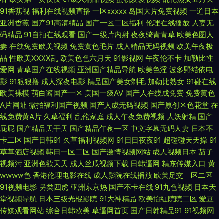
91香蕉视
福利在线视频直播
一区xxxxx
岛国大片免费视频
一道日本
亚洲香蕉
国产91高清精品
国产一区二区福利
伦理在线播放
人妻无
男女做爱 久久一二国产 欧美性爱天天网 日韩二级黄色 亚州三级在线网站 自
码精品
91自拍在线观看
国产一级片内射
夜夜骑青青草
欧美色图人
妻
在线免费欧美视频
免费黄色毛片
成人精品无码视频
欧美午夜极
拍影音在线 97超碰人人爱 成人a级网 国产成人伊人 黄色色情 老湿影院V48
品
性欧美ⅩⅩⅩⅩ乱
欧美色色六月天
91影视网
午夜伦不卡
加勒比性
爱网
青草国产在线视频
亚洲国产精品导航
欧美色淫
波多野结依电
欧美激情A级片 日韩九一 五月天婷婷色 伊人婷婷影院 91社区成人在线 超碰
影
91狠狠撸
成人深夜电影
精品国产美女剃毛
加勒比熟女
91碰在线
欧美裸模
萌白酱国产一区
美国一级AV
国产人在线成免费
免费黄色
人人操人人妻 国产超碰在 九一在线免费看 欧美激情熟妇 青娱乐盛视久久 天
A片网址
微拍福利国产视频
国产人成无码视频
国产原创区色花堂
在
线免费黄A片
久草福利
乱伦家庭
成人午夜免费视频
人妖射精
国产
天草网 91传煤 白丝美女被胸91 国产av豆花 韩国av自拍 午夜资源福利 91入
屁屁
国产精品天干天
国产精品午夜一区
中文字幕无码人妻
日本不
卡二区
国产日韩91
久草福利视频网
91日日夜夜91
超碰碰天天操
91
口免费 成人性爱网址导航 九一小网站 欧美日韩国产在线 肏屄的视频不卡的
草草酒店视频
韩日一区二区
国产激情视频网站
成人视频日本
茄子
视频污
亚洲色欲天天
成人丝瓜视频下载
日韩逼网
精东传媒入口
黄
黄色片子网站 欧美内射网站 日韩中文视频 亚州性色 91福礼专区 爱豆传媒
wwww色
香港伦理电影在线
成人影院在线播放
欧美足交一区二区
91视频电影
另类四虎
亚洲东京热
国产不卡在线
91九色视频
日本天
69AV 国产精品撸色网 久草大香蕉亚洲 免费性片 日韩性爱导航 1024成人网
堂视频导航
日本三级光棍影院
91大神精品
欧美怡红院院二区
爱豆
传媒观看网站
综合日韩欧美
草逼网首页
国产日韩精品91
91视频网