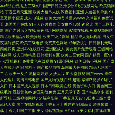
本精品在线播放
三级A片
国产日韩亚洲综合
91短视频网站
欧美骚网
站
丁香五月天亚洲
欧美大粗吊人妖
深夜福利亚洲
人兽福利导航
91
叉叉操小骚逼
成人18视频
欧美大鸡吧
草逼wwww
久草福利免费试
看
岛国国产在线
91人人超碰青青
美女白丝18禁
91肏比
国产三区电
影
国产内射后入在线
黄色网址网站网址
97超在线视
免费视频网站
精品欧美精品v
欧美操碰
欧美二级片网址
精品成人无码视频
男女午
夜福利影院
欧美三级电影
免费黄色网址
成年版快手
日韩福利无码
四虎四房
亚洲AV在线豆花
亚洲区成人
美女黄片免费观看
三级网站
视频网
成人日韩精品
日韩福利专区
欧美二区女同
国产精品一区91
小x导航福利
免费黄色在线视频
91原创视频
欧美日韩小视频
国产成
人在线无码
91黑料不
国产极品自拍
岛国最大色网站
精品无码国产
二品
欧美一及片
激情网婷婷
人妖大片
91天堂影视
国产www
成年
人伦理片
高清日韩电影
国产尤物视频在线
超碰福利97视屏
91看片
入口
日本国产成人视频
日本日韩欧美在线
黄色资料入口
黄色网三
级毛片
最新黄色av
麻豆影院免费
五月天堂丁香
国产精品水多
福利
所导航
三级视频网站J
51福利影院
丁香五月天av
18日本三级全黄
乱伦天堂
国产在线短视频
丁香五月丁香婷婷
91精品又
爱豆传媒下
载
丁香九月国产主播
美女网站视频黄
A片com
美女福利在线观看