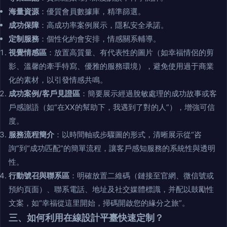
海量資源
：優質會員數據庫，精準篩選。
成功保障
：高成功率案例展示，隱私安全承諾。
定制服務
：個性化約會安排，情感關系輔導。
視覺情感區
：放置高質量、有代表性的圖片（如幸福情侶的剪
影、溫馨的牽手特寫、優雅的服務環境），避免使用過于商業
化的素材，以引發情感共鳴。
成功案例/客戶見證區
：簡要展示經過脫敏處理的成功故事或客
戶感謝語（如“在XX的幫助下，我遇到了對的人”），增強可信
度。
服務流程簡介
：以時間軸或步驟圖的形式，清晰展示從“咨
詢”到“成功匹配”的簡單流程，讓客戶感知服務的系統性與透明
性。
行動號召與聯系區
：明確放置二維碼（鏈接至官網、微信號或
預約頁面）、聯系電話、地址及社交媒體標識，并配以鼓勵性
文案，如“幸福從這里開始，掃碼開啟您的緣分之旅”。
三、如何利用在線設計平臺快速定制？