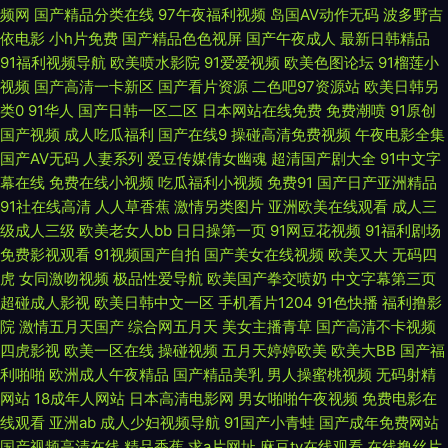
91 日韩精品福利网址 伊人阁婷婷 97视频总站 成人小视频网站 激情综合涩涩
频网
国产精品分类在线
97午夜福利视频
岛国AV动作无码
波多野吉
依电影
小h片免费
国产精品色色视屏
国产午夜成人
最新日韩精品
网 免费欧美A片 天天肏屄视频 在綫艹擦自拍 97欧美超碰在线 超碰色色 黑丝
91福利视频导航
欧美喷水影院
91爱爱视频
欧美色图论坛
91榴莲小
视频
国产高清一卡新区
国产看片资源
二色吧97资源站
欧美日韩另
三级a片 欧美恍交一区 熟女色网 18香蕉 99超碰人人爱 豆花91熟女自拍 久草
类0
91华人
国产日韩一区二区
日本网站在线免费
免费潮喷
91原创
国产视频
成人吃瓜福利
国产在线9
操碰高清免费视频
午夜电影全集
福利网站 青娱乐超碰吧 无码导航 中文字幕黄色毛片 99超碰大香蕉 成人午夜
国产AV无码
人妻系列
爱豆传媒倩女幽魂
超清国产剧大全
91中文字
幕在线
免费在线小视频
吃瓜福利小视频
免费91
国产日产亚洲精品
福利影院 黑丝小萝莉被后入 免费看黄链接 色五月天网站 最新浮力网址公
91社在线高清
人人草香蕉
激情另类图片
亚洲欧美在线观看
成人三
级成人三级
欧美老女人bb
日日操第一页
91网豆花视频
91福利剧场
www超碰93 国产情侣久久 老司机电影网av 日本女V素人妻 亚洲成人电影免
免费影视观看
91视频国产自拍
国产美女在线视频
欧美又大
无码四
虎
女同激吻视频
极品性爱导航
欧美国产拳交喷奶
中文字幕第三页
超碰成人影视
欧美日韩中文一区
手机看片1204
91色快播
福利撸影
费 91拍拍拍在线 白丝唐伯虎 韩国二级无码 欧美日逼视频 深夜福利导航站 最
院
激情五月天国产
综合网五月天
美女主播青草
国产高清不卡视频
四虎影视
欧美一区在线
操碰视频
五月天婷婷欧美
欧美大BB
国产福
新91网址 99热碰碰热精品 女同自慰网站 自慰综合网 白浆国产91 国模精品五
利啪啪
欧洲成人午夜精品
国产精品美乳
男人操蜜桃视频
无码射精
网站
18成年人网站
日本高清电影网
男女啪啪午夜视频
免费电影在
区 欧美性爱首页 婷婷春色五月天 91激情双飞 操逼av资源网 国产精品在线久
线观看
亚洲ab
成人少妇视频导航
91国产小青蛙
国产成年免费网站
国产视频高清在线
精品香蕉
求a片网址
麻豆tv在线观看
在线撸丝片