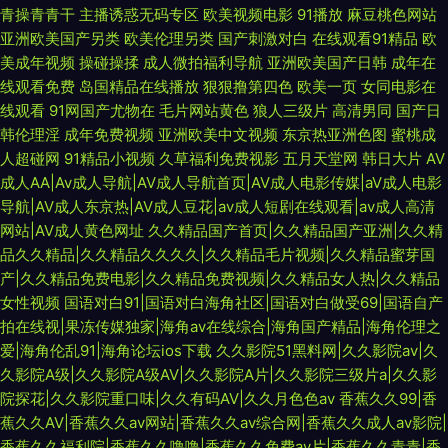
青操青青干
主播诱惑无码专区
欧美视频电影
91播放
麻豆桃色网站
亚洲欧美国产另类
欧美伦理另类
国产刺激对白
在线观看91精品
欧
美成年视频
操碰操揉
成人微拍福利导航
亚洲欧美国产日韩
成年在
线观看免费
岛国精品在线播放
狠狠撸第四色
欧美一页
女同电影在
线观看
91网国产尤物在
毛片网站黄色
狼人三级片
高清男同
国产日
韩伦理淫
成年免费视频
亚洲欧美中文视频
东京热亚洲色图
蜜桃成
人超碰网
91精品小视频
久草福利免费视影
五月天堂网
韩日大片
AV
成人AA|Av成人导航|AV成人导航首页|AV成人电影传媒|aV成人电影
导航|AV成人东京热|AV成人豆花|av成人短剧在线观看|av成人高清
网站|AV成人黄色网址
久久精品国产首页|久久精品国产亚洲|久久精
品久久精品|久久精品久久久久|久久精品毛片视频|久久精品蜜芽国
产|久久精品免费电影|久久精品免费视频|久久精品女人热|久久精品
女性视频
国语对白91|国语对白海角社区|国语对白做受69|国语自产
拍在线视|果冻传媒独家|海角av在线综合|海角国产精品|海角伦理之
爱|海角伦乱91|海角论坛ios下载
久久影院51黑料网|久久影院av|久
久影院A级|久久影院A级AV|久久影院A片|久久影院三级片a|久久影
院探花|久久影院重口味|久久有码AV|久久月色色av
香蕉久久99|香
蕉久久AV|香蕉久久av网站|香蕉久久av综合网|香蕉久久成人av影院|
香蕉久久福利院|香蕉久久噜噜|香蕉久久免费av片|香蕉久久青青|香