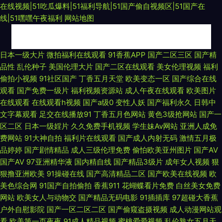
在线视频|51吃瓜爆料|51福利导航|51国产偷自视频区|51国产在
线|51嘿嘿午夜福利
网站地图
超碰福利电影 色爺爺网站视频 成人AV精品 狼友福利网 欧美残虐另类网站 人
日本一级大片
微拍福利在线观看
91香蕉APP
国产二区三区
国产精
品性
乱伦种子
美国伦理大片
国产二区在线观看
美女伦理视频
福利
妻人人爱 日韩无码观 亚洲无码韩国 91国产黑丝短片 国内精品海角视频 美女
偷拍小视频
91社区国产
丁香五月天堂
欧美变态一区
国产综合在线
观看
国产免费一级片
福利视频资源站
成人午夜在线观看
欧美图片
91视频M 日本AV在线直播 婷婷五月天无码 91黄色爆菊 AV综合性爱 成人无
在线观看
在线观看h视频
国产a级0
变性人妖
国产福利永久
日韩中
文字幕观看
足交在线播放91
丁香五月色网站
黄色3级抢网站
国产一
码免费 激情狠狠撸 欧美日韩另类亚洲 日本小a网站 神马影院女同 午夜福利
区二区
日本一级婬片
久久免费手机视频
学生妹Av网站
亚洲人成免
费网站
91大神自拍
福利片在线观看
国产成人内射无码
激情五月极
据场 影音先锋伪娘 91国内视频 福利视频导航黑丝 黄色片中国 男女打炮91
品婷婷
国产剧情精品
成人三级伦理免费
偷怕欧美亚州图片
国产AV
国产AV
97亚洲精华液
国内精自线
国产精品3级片
成年女人视频
狠
欧美三级网址 人人插人人乐 91豆花视频18 男女互操高清无码 久久香蕉丁香
狠撸亚洲欧美
91操碰在线
国产高清精品二区
国产欧美在线视频
欧
美色综合网
91国产自拍偷拍
香蕉911
花蝴蝶看片免费
白丝美女免费
日韩无码网址 91视频熟女 国产乱码一区在线 超碰在线操香蕉 东京热色综合
网站
欧美女人与动物交
国产精品无码电影
91插插库
97超碰大香蕉
户外自慰影院
国产一区二区二区
国产偷窥盗摄视频
成人动漫网站观
看
欧美第一页夜夜
91成人精品视频
蜜桃爱爱视频
乱伦熟女五月天
亚洲趁人 91白丝国产 91熟妇视频在线 变态AV导航网 东方AV正在进入 韩国