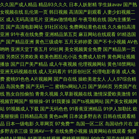
AV淘宝久久 加勒比操逼 日韩无遮挡 91视频资源站 国产成人A片 欧美成
久久国产成人精品
精品93久久久
日本人妖射精
学生妹avav
国产熟
女视频在线
乱伦第一页
韩日视频
高清国产剧观看
人妻少妇视频二
www 亚洲很很肏一级 俺来也俺去夜 久草午夜福利 深夜影院在线观看 91视
区
成人无码高清毛片
亚洲av激情电影
午夜导航在线
国内主播第一
页
国产高清电影网址
91社区论坛
免费网站黄色在线
久久偷拍高清
频综合区 国产做受麻豆水多 日韩3极毛片 91爱爱爱 国产后入自慰大片 欧美
亚洲
91午夜在线免费
亚洲精品第五页
麻豆网站在线观看
91精选国
产
国产精品亚洲
黄色三级成年
五月天婷婷爱
国产不卡小视频
AV色
哟哟
亚洲天堂丁香五月
91社网
美女视频黄全免费
国产精品第一页
性爱100P 尤物在线导航 超碰97第一页 久久午夜无码码 午夜超碰资源总站
国
另类区另类欧美
欧美色图乱伦小说
免费成人软件
黄色网址视频
播放
国产日产美产精品
成人午夜视频
伦理视频网站
黄色18禁网站
超碰91社区 老湿机午夜网
亚洲无码视频在线
成人无码看片
91原创社区
伦理电影香港
成人免
费
蜜桃91色色
A片视频网
国产自在线
操欧美老女人
人人97综合精
品
岛国免费
国产无码一二
蜜桃tv网站入口
国产第66页
另类国产在
线
熟女自拍偷拍
青青久视频
久草新视频在线
激情深爱欧美激情
91
视频官网国产
狠狠操-91
91我要操
国产ts视频网站
国产美女视频网
站
91视频成人下载
国产无码色色
91香蕉亚洲精品
91伊人加勒比
欧
美狠狠插
日韩精品高清
黄色av网
日本波多野吉衣
日韩在线观看精
品
日本一级电影
久草网页
97免费艹
岛国一区二区
岛国动作片在
波
多野吉衣三级
亚洲AV一卡
在线免费小视频
搞黄网站在线观看
免费
色情A片网扯
91资源在线视频
蜜桃视频网站
91中文
国产在线视频