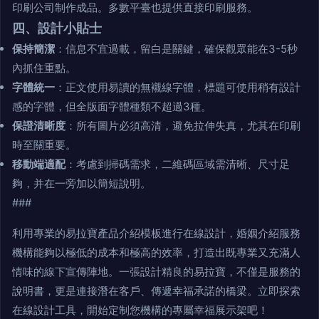
印刷公司制作成品。多數平臺也提供直接印刷服務。
四、設計小貼士
保持簡潔
：信息不宜過載，留白是關鍵，確保觀眾能在3-5秒
內抓住重點。
字體統一
：正文使用易讀的無襯線字體，標題可使用稍有設計
感的字體，但全版面字體種類不超過3種。
保證清晰度
：所有圖片必須高清，避免拉伸失真，尤其在印刷
時至關重要。
移動端適配
：考慮到掃碼需求，二維碼區域需清晰、尺寸足
夠，并在一旁加以簡短說明。
###
利用專業的易拉寶產品介紹模板進行在線設計，婚姻介紹服務
機構能夠以極低的成本和極高的效率，打造出既專業又充滿人
情味的線下宣傳陣地。一張設計精良的易拉寶，不僅是服務的
說明書，更是連接潛在客戶、傳遞幸福承諾的橋梁。立即探索
在線設計工具，開始定制您機構的專屬幸福展示架吧！