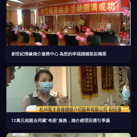
創世紀情緣婚介服務中心 為您的幸福婚姻架起橋梁
12萬元相親合同藏“奇葩”服務，婚介經理回應引爭議