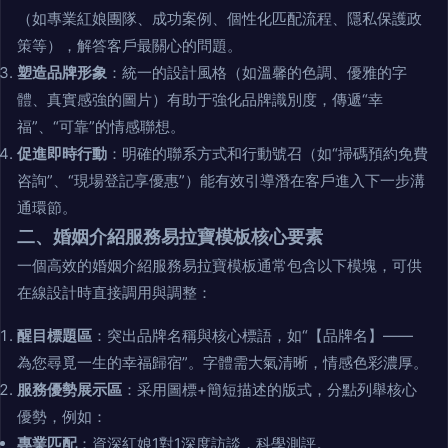
（如專業紅娘團隊、成功案例、個性化匹配流程、隱私保護政
策等），解答客戶最關心的問題。
塑造品牌形象
：統一的設計風格（如溫馨的色調、優雅的字
體、真實感強的圖片）有助于強化品牌識別度，傳遞“幸
福”、“可靠”的情感聯想。
促進即時行動
：明確的聯系方式和行動號召（如“掃碼預約免費
咨詢”、“現場登記享優惠”）能有效引導潛在客戶進入下一步溝
通環節。
二、婚姻介紹服務易拉寶模板核心要素
一個高效的婚姻介紹服務易拉寶模板通常包含以下模塊，可供
在線設計時直接調用與調整：
醒目標題區
：突出品牌名稱與核心標語，如“【品牌名】——
為您尋覓一生的幸福歸宿”。字體需大氣清晰，情感色彩濃厚。
服務優勢展示區
：采用圖標+簡短描述的版式，分點列舉核心
優勢，例如：
專業匹配
：資深紅娘1對1深度訪談，科學測評。