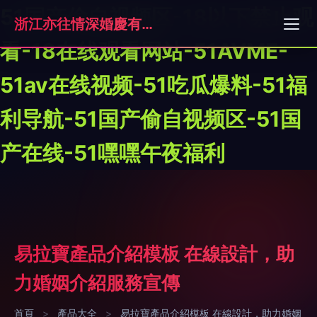
51国产偷自视频区-18以下禁止观
浙江亦往情深婚慶有限公司
看-18在线观看网站-51AVME-
51av在线视频-51吃瓜爆料-51福
利导航-51国产偷自视频区-51国
产在线-51嘿嘿午夜福利
易拉寶產品介紹模板 在線設計，助
力婚姻介紹服務宣傳
首頁
>
產品大全
>
易拉寶產品介紹模板 在線設計，助力婚姻