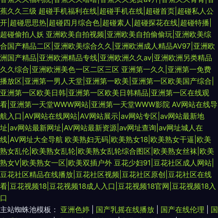
蕉久久三级
超碰手机福利在线|超碰手机在线|超碰首页|超碰私人公
开|超碰思思热|超碰四月综合色|超碰素人|超碰探花在线|超碰特播|
超碰偷拍人妖
亚洲欧美自拍视频|亚洲欧美自拍偷偷玩|亚洲欧美综
合国产精品二区|亚洲欧美综合久久|亚洲欧洲成人精品AV97|亚洲欧
洲国产精品|亚洲欧洲精品专线|亚洲欧洲久久av|亚洲欧洲另类精品
久久综合|亚洲欧洲美色一区二区三区
亚洲第一久久|亚洲第一免费
播放区|亚洲第一男人天堂|亚洲第一欧美|亚洲第一区欧美国产综合|
亚洲第一区欧美日韩|亚洲第一区欧美日韩精品|亚洲第一区在线观
看|亚洲第一天堂WWW网站|亚洲第一天堂WWW影院
AV网站在线导
航入口|AV网站在线网站|AV网站展示|av网站专区|av网站最新地
址|av网站最新网址|AV网站最新资源|av网址查询|av网址城人在
线|AV网址大全导航
欧美熟妇无码|欧美熟女18|欧美熟女干逼|欧美
熟女乱伦|欧美熟女乱轮|欧美熟女乱轮综合图区|欧美熟女丝袜|欧美
熟女V|欧美熟女一区|欧美双插户外
豆花少妇91|豆花社区成人网站|
豆花社区精品在线播放|豆花社区视频|豆花社区原创|豆花社区在线
看|豆花视频18|豆花视频18成人入口|豆花视频18官网|豆花视频18入
口
主站蜘蛛池模板：
亚洲色婷
|
国产乳摇在线播放
|
国产在线伦理
|
国