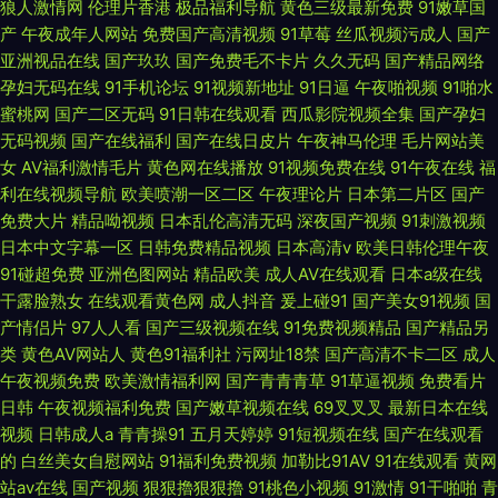
狼人激情网
伦理片香港
极品福利导航
黄色三级最新免费
91嫩草国
产
午夜成年人网站
免费国产高清视频
91草莓
丝瓜视频污成人
国产
亚洲视品在线
国产玖玖
国产免费毛不卡片
久久无码
国产精品网络
孕妇无码在线
91手机论坛
91视频新地址
91日逼
午夜啪视频
91啪水
蜜桃网
国产二区无码
91日韩在线观看
西瓜影院视频全集
国产孕妇
无码视频
国产在线福利
国产在线日皮片
午夜神马伦理
毛片网站美
女
AV福利激情毛片
黄色网在线播放
91视频免费在线
91午夜在线
福
利在线视频导航
欧美喷潮一区二区
午夜理论片
日本第二片区
国产
免费大片
精品呦视频
日本乱伦高清无码
深夜国产视频
91刺激视频
日本中文字幕一区
日韩免费精品视频
日本高清v
欧美日韩伦理午夜
91碰超免费
亚洲色图网站
精品欧美
成人AV在线观看
日本a级在线
干露脸熟女
在线观看黄色网
成人抖音
爰上碰91
国产美女91视频
国
产情侣片
97人人看
国产三级视频在线
91免费视频精品
国产精品另
类
黄色AV网站人
黄色91福利社
污网址18禁
国产高清不卡二区
成人
午夜视频免费
欧美激情福利网
国产青青青草
91草逼视频
免费看片
日韩
午夜视频福利免费
国产嫩草视频在线
69叉叉叉
最新日本在线
视频
日韩成人a
青青操91
五月天婷婷
91短视频在线
国产在线观看
的
白丝美女自慰网站
91福利免费视频
加勒比91AV
91在线观看
黄网
站av在线
国产视频
狠狠擼狠狠擼
91桃色小视频
91激情
91干啪啪
青